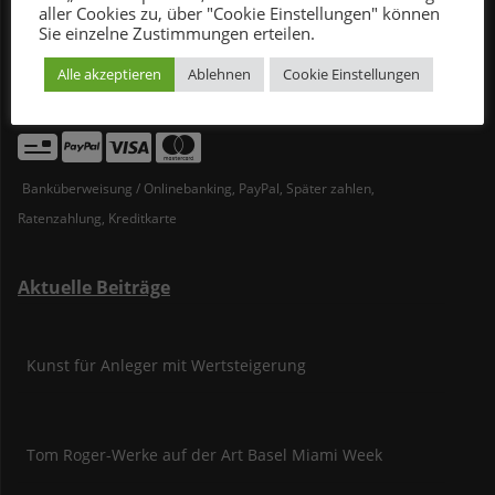
aller Cookies zu, über "Cookie Einstellungen" können
Instagram
Facebook
YouTube
Sie einzelne Zustimmungen erteilen.
Alle akzeptieren
Ablehnen
Cookie Einstellungen
Bezahlvarianten
Banküberweisung / Onlinebanking, PayPal, Später zahlen,
Ratenzahlung, Kreditkarte
Aktuelle Beiträge
Kunst für Anleger mit Wertsteigerung
Tom Roger-Werke auf der Art Basel Miami Week