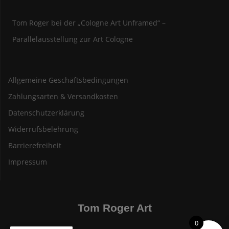
Tom Roger bei der „Cologne Art Unframed“ –
Parallelausstellung zur Art Cologne
Allgemeine Geschäftsbedingungen
Zahlungsarten & Versandkosten
Datenschutzerklärung
Widerrufsbelehrung
Barrierefreiheit
Impressum
Tom Roger Art
0