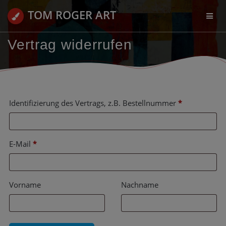
Zum
TOM ROGER ART
Inhalt
springen
Vertrag widerrufen
Identifizierung des Vertrags, z.B. Bestellnummer
*
E-Mail
*
E-
Vorname
Nachname
Mail
(wiederholen)
*