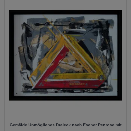
Die
Optionen
können
auf
der
Produktseite
gewählt
werden
Gemälde Unmögliches Dreieck nach Escher Penrose mit