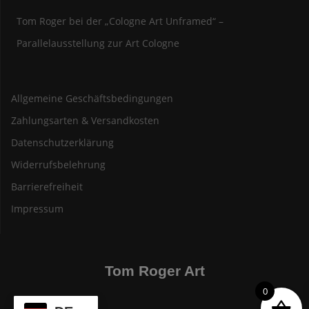
Tom Roger bei der „Cologne Art Unframed“ –
Parallelausstellung zur Art Cologne
Allgemeine Geschäftsbedingungen
Zahlungsarten & Versandkosten
Datenschutzerklärung
Widerrufsbelehrung
Barrierefreiheit
Impressum
Tom Roger Art
0