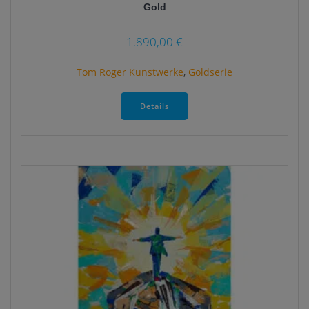
Gold
1.890,00
€
Tom Roger Kunstwerke
,
Goldserie
Dieses
Produkt
Details
weist
mehrere
Varianten
auf.
Die
Optionen
können
auf
der
Produktseite
gewählt
werden