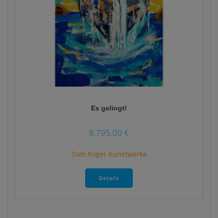
Es gelingt!
8.795,00
€
Tom Roger Kunstwerke
Dieses
Produkt
Details
weist
mehrere
Varianten