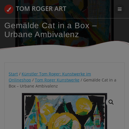
Zum
TOM ROGER ART
Inhalt
springen
Gemälde Cat in a Box –
Urbane Ambivalenz
Start
/
Künstler Tom Roger: Kunstwerke im
Onlineshop
/
Tom Roger Kunstwerke
/ Gemälde Cat in a
Box – Urbane Ambivalenz