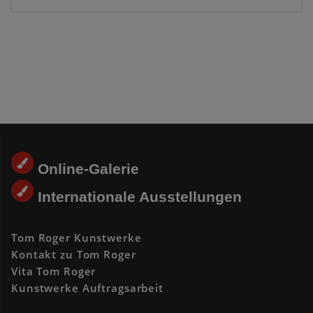
auf.
Die
Optionen
können
auf
der
Produktseite
gewählt
werden
Online-Galerie
Internationale Ausstellungen
Tom Roger Kunstwerke
Kontakt zu Tom Roger
Vita Tom Roger
Kunstwerke Auftragsarbeit