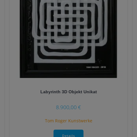
gewählt
werden
Labyrinth 3D Objekt Unikat
8.900,00
€
Tom Roger Kunstwerke
Dieses
Produkt
Details