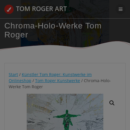
Zum
TOM ROGER ART
Inhalt
springen
Chroma-Holo-Werke Tom
Roger
Start
/
Künstler Tom Roger: Kunstwerke im
Onlineshop
/
Tom Roger Kunstwerke
/ Chroma-Holo-
Werke Tom Roger