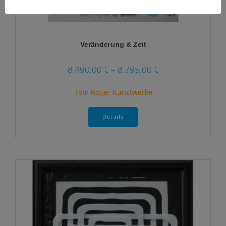
Veränderung & Zeit
8.490,00
€
–
8.795,00
€
Tom Roger Kunstwerke
Dieses
Produkt
Details
weist
mehrere
Varianten
auf.
Die
Optionen
können
auf
der
Produktseite