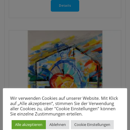
Produkt
Details
weist
mehrere
Varianten
auf.
Die
Optionen
können
auf
der
Produktseite
gewählt
werden
Wir verwenden Cookies auf unserer Website. Mit Klick
auf „Alle akzeptieren“, stimmen Sie der Verwendung
aller Cookies zu, über "Cookie Einstellungen" können
Sie einzelne Zustimmungen erteilen.
Alle akzeptieren
Ablehnen
Cookie Einstellungen