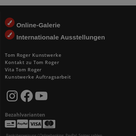
werden
Online-Galerie
Internationale Ausstellungen
Tom Roger Kunstwerke
Kontakt zu Tom Roger
Vita Tom Roger
Kunstwerke Auftragsarbeit
Instagram
Facebook
YouTube
Bezahlvarianten
Banküberweisung / Onlinebanking, PayPal, Später zahlen,