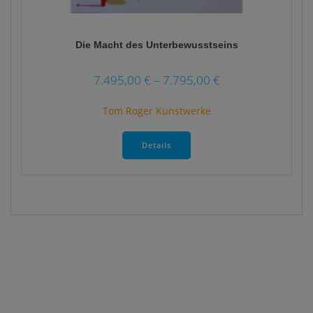
Die Macht des Unterbewusstseins
7.495,00
€
–
7.795,00
€
Tom Roger Kunstwerke
Dieses
Produkt
Details
weist
mehrere
Varianten
auf.
Die
Optionen
können
auf
der
Produktseite
gewählt